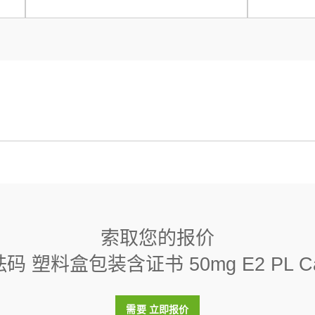
g E2 PL Cal
线状
8000 (± 30) kg/m3
索取您的报价
< 0.07
砝码 塑料盒包装含证书 50mg E2 PL Ca
是
需要 立即报价
塑料盒（包括在内）