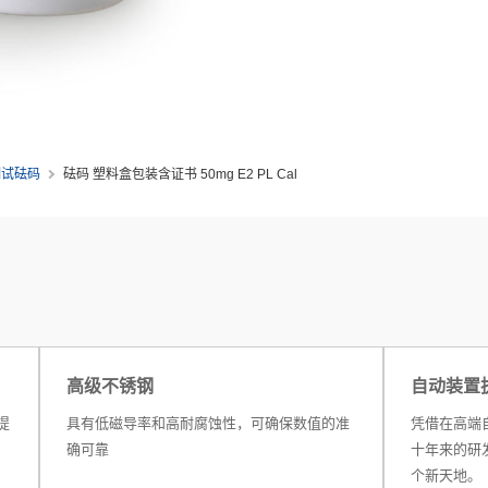
测试砝码
砝码 塑料盒包装含证书 50mg E2 PL Cal
高级不锈钢
自动装置
提
具有低磁导率和高耐腐蚀性，可确保数值的准
凭借在高端
确可靠
十年来的研
个新天地。