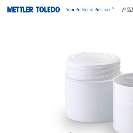
™
Your Partner in Precision
产品