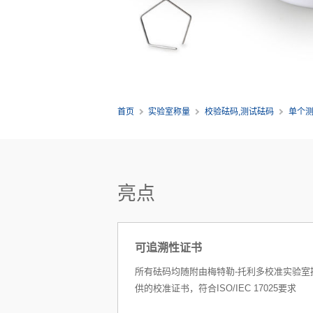
首页
实验室称量
校验砝码,测试砝码
单个
亮点
可追溯性证书
所有砝码均随附由梅特勒-托利多校准实验室
供的校准证书，符合ISO/IEC 17025要求