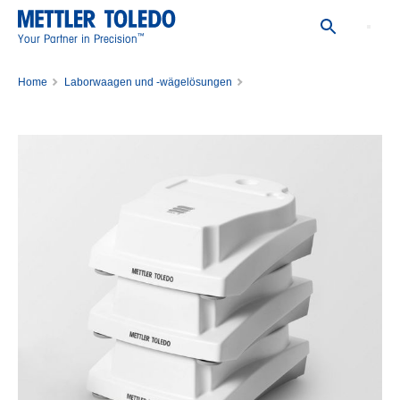
™
Your Partner in Precision
Home
Laborwaagen und -wägelösungen
Wägezubehör für das Labor
Zubehör für Waagen
Schutz von Laborinstrumenten
Stackable Cover wrapped