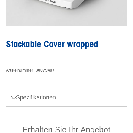
Stackable Cover wrapped
Artikelnummer:
30079407
Spezifikationen
Spezifikationen - Stackable Cover wrapped
Erhalten Sie Ihr Angebot
Gewichts-Zubehör
Instrumenten-Schutz