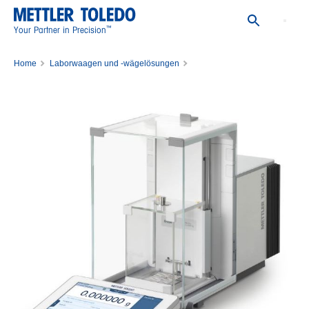
™
Your Partner in Precision
Home
Laborwaagen und -wägelösungen
Mikrowaagen und Ultramikrowaagen
Waage XPR36DR/M