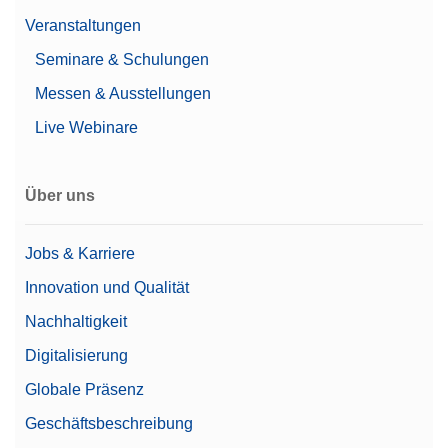
Benutzerverwaltung
Veranstaltungen
Leistungsmerkmale
Nivellierhilfe
Seminare & Schulungen
Passwort-Schutz
Unterstützt 21 CFR Part
Messen & Ausstellungen
11 (LabX-kompatibel)
Live Webinare
Automatische
Dokumentation
(Konformität gemäß
Über uns
21 CFR Part 11)
Dokumentationsmöglichkeiten
Drucker
Grundlegende
Jobs & Karriere
elektronische
Innovation und Qualität
Dokumentation
Nachhaltigkeit
Automatische Elektrostatik
Ja
Digitalisierung
Erkennung
Globale Präsenz
Alpha (Coarse range)
0,00000614 g
Geschäftsbeschreibung
Preis
€€€