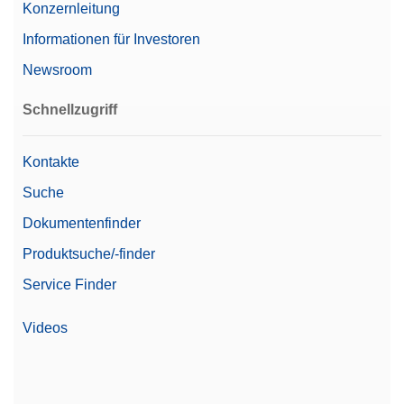
Konzernleitung
Mikrowaagentyp
Mikroanalysenwaage
Informationen für Investoren
Familie
Excellence
Newsroom
Level
Excellence
Schnellzugriff
Wägekonformität mit 21 CFR
Ja
Kontakte
Part 11
Suche
Abmessung Waagschale
40 mm x 40 mm
(BxT)
Dokumentenfinder
Produktsuche/-finder
Ablesbarkeit (zertifiziert)
1 mg
Service Finder
Automatisierte
Automatisierungsoptionen
Arbeitsabläufe
Videos