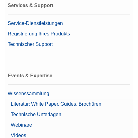
Metadaten)
Services & Support
Protokollverlauf
(Konformität gemäß
21 CFR Part 11)
Service-Dienstleistungen
Registrierung Ihres Produkts
Zugelassene Waage
Ja
Technischer Support
Beta (Feinbereich)
0,00001169 g
Beta (Coarse range)
0,00001122 g
Waagenreihe
XPR
Events & Expertise
Waagenmodell
Mikrowaage
Wissenssammlung
Mettlers Top Pick
Ja
Literatur: White Paper, Guides, Brochüren
Alpha (Feinbereich)
0,00000841 g
Technische Unterlagen
Automatische Statik-
Webinare
Erkennung
Videos
Automatische Türen