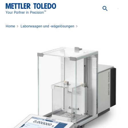
™
Your Partner in Precision
Home
Laborwaagen und -wägelösungen
Mikrowaagen und Ultramikrowaagen
Waage XPR36DR