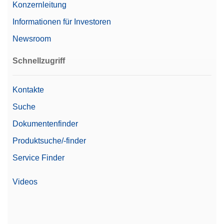
Konzernleitung
Mikrowaagentyp
Mikroanalysenwaage
Informationen für Investoren
Familie
Excellence
Newsroom
Level
Excellence
Schnellzugriff
Klassifizierung
I
Kontakte
Wägekonformität mit 21 CFR
Ja
Part 11
Suche
Abmessung Waagschale
Dokumentenfinder
40 mm x 40 mm
(BxT)
Produktsuche/-finder
Automatisierte
Service Finder
Automatisierungsoptionen
Arbeitsabläufe
Videos