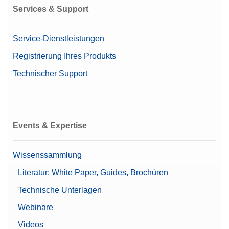
Protokollverlauf
Services & Support
(Konformität gemäß
21 CFR Part 11)
Service-Dienstleistungen
Zugelassene Waage
Nein
Registrierung Ihres Produkts
Beta (Feinbereich)
0,00001169 g
Technischer Support
Beta (Coarse range)
0,00001122 g
Waagenreihe
XPR
Events & Expertise
Waagenmodell
Mikrowaage
Mettlers Top Pick
Ja
Wissenssammlung
Literatur: White Paper, Guides, Brochüren
Alpha (Feinbereich)
0,00000841 g
Technische Unterlagen
Automatische Statik-
Erkennung
Webinare
Automatische Türen
Videos
Benutzerverwaltung