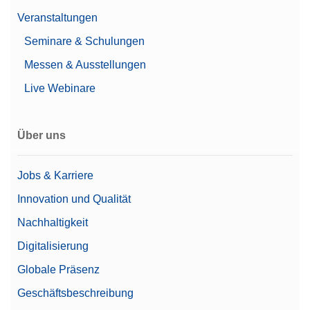
Leistungsmerkmale
Nivellierhilfe
Veranstaltungen
Passwort-Schutz
Seminare & Schulungen
Unterstützt 21 CFR Part
11 (LabX-kompatibel)
Messen & Ausstellungen
Automatische
Live Webinare
Dokumentation
(Konformität gemäß
21 CFR Part 11)
Über uns
Dokumentationsmöglichkeiten
Drucker
Grundlegende
elektronische
Jobs & Karriere
Dokumentation
Innovation und Qualität
Automatische Elektrostatik
Nachhaltigkeit
Ja
Erkennung
Digitalisierung
Alpha (Coarse range)
0,00000614 g
Globale Präsenz
Preis
€€€
Geschäftsbeschreibung