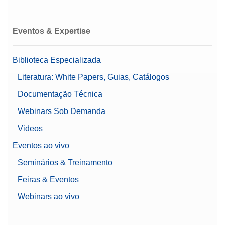
Suportes de recipientes de tara
Balança Aprovada
Sim
Eventos & Expertise
0,00000951 g
Linha de Balanças
XPR
Biblioteca Especializada
Tipo de Balança
Microbalança
Literatura: White Papers, Guias, Catálogos
Documentação Técnica
0,00000162 g
Webinars Sob Demanda
Detecção estática
automática
Videos
Gerenciamento de Usuários
Eventos ao vivo
Orientação de nivelamento
Características
Portas automáticas
Seminários & Treinamento
Proteção de senha
Feiras & Eventos
Suporta 21 CFR Parte 11
(Compatível com LabX)
Webinars ao vivo
Farmacêuticas
Recomendada para
Química