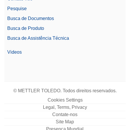
CFR Parte 11
Pesquise
Dimensões do Prato de
40 mm x 40 mm
Busca de Documentos
Pesagem (LxP)
Busca de Produto
Resolução (Certificada)
1 mg
Busca de Assistência Técnica
Fluxos de Trabalho
Opções de Automação
Automatizados
Videos
© METTLER TOLEDO. Todos direitos reservados.
Cookies Settings
Legal, Terms, Privacy
Contate-nos
Site Map
Presença Mundial