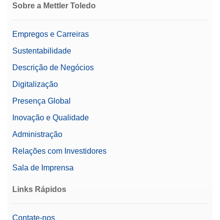
Sobre a Mettler Toledo
Documentação Automática
(Em Conformidade com 21
Empregos e Carreiras
Opções de
CFR Parte 11)
Documentação
Documentação Eletrônica
Sustentabilidade
Básica
Descrição de Negócios
Impressão
Digitalização
Detecção de Estática
Sim
Presença Global
Automática
Inovação e Qualidade
Preço
$$$
Administração
Tipo de Microbalança
Balança Microanalítica
Relações com Investidores
Família
Excellence
Sala de Imprensa
Nível
Excellence
Links Rápidos
Pesagem em
Conformidade com 21
Sim
Contate-nos