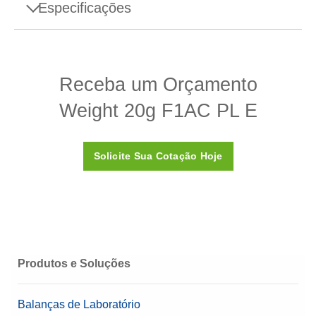
Especificações
Especificações - Weight 20g F1AC PL E
Receba um Orçamento
Densidade ρ
7.950 (± 140) kg/m3
Weight 20g F1AC PL E
Suscetibilidade X
<0,2
Certificado de Calibração
Não
Solicite Sua Cotação Hoje
Caixa
Caixa plástica (incluída)
Material
Aço Inoxidável 304
Classe OIML
F1
Valor Nominal
20 g
Produtos e Soluções
Balanças de Laboratório