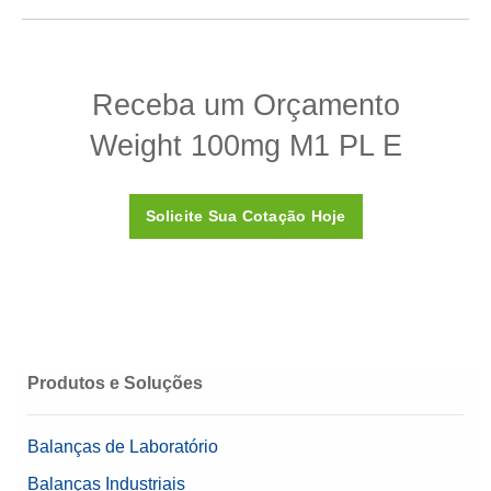
Especificações - Weight 100mg M1 PL E
Receba um Orçamento
Design
Folha
Weight 100mg M1 PL E
Densidade ρ
7.950 (± 140) kg/m3
Suscetibilidade X
<0,8
Solicite Sua Cotação Hoje
Certificado de Calibração
Não
Caixa
Caixa plástica (incluída)
Material
Aço Inoxidável 304
Classe OIML
M1
Produtos e Soluções
Valor Nominal
100 mg
Balanças de Laboratório
Balanças Industriais