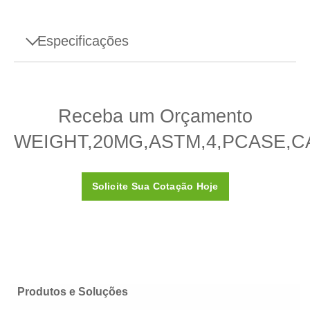
Especificações
Especificações - WEIGHT,20MG,ASTM,4,PCASE,CAL
Receba um Orçamento
Design
Folha
WEIGHT,20MG,ASTM,4,PCASE,C
Densidade ρ
7.950 (± 140) kg/m3
Suscetibilidade X
≤ 0,05
Solicite Sua Cotação Hoje
Classe ASTM
4
Certificado de Calibração
Sim
Caixa
Caixa plástica (incluída)
Material
Aço inoxidável 316
Produtos e Soluções