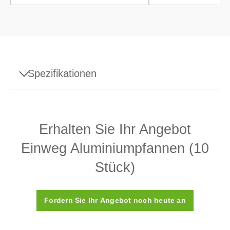
Spezifikationen
Spezifikationen - Einweg Aluminiumpfannen (10
Stück)
Erhalten Sie Ihr Angebot
Abmessungen (LxB)
80 mm x 80 mm
Einweg Aluminiumpfannen (10
Manuelle XPR-
Stück)
Kompatible Waagen
Massenkomparatoren
XPR-Analysenwaagen
Fordern Sie Ihr Angebot noch heute an
Verbrauchsmaterialientyp
Aluminium Pfannen
Material
Aluminium