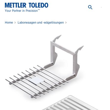
™
Your Partner in Precision
Home
Laborwaagen und -wägelösungen
Wägezubehör für das Labor
Zubehör für Waagen
Waagschalen, Tropfschalen und Windschutz
Einweg Aluminiumpfannen (10 Stück)