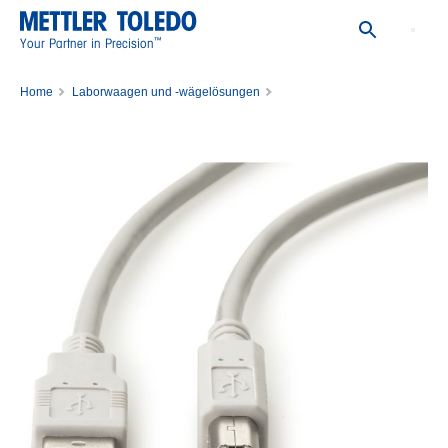
™
Your Partner in Precision
Home
Laborwaagen und -wägelösungen
Wägezubehör für das Labor
Zubehör für Waagen
Schnittstellen, Kabel und Netzteile
USB 2.0 Kabel MPP gewickelt 2.0