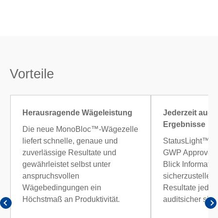
Vorteile
Herausragende Wägeleistung
Jederzeit audi
Ergebnisse
Die neue MonoBloc™-Wägezelle
liefert schnelle, genaue und
StatusLight™, L
zuverlässige Resultate und
GWP Approved l
gewährleistet selbst unter
Blick Informati
anspruchsvollen
sicherzustellen,
Wägebedingungen ein
Resultate jederz
Höchstmaß an Produktivität.
auditsicher sind