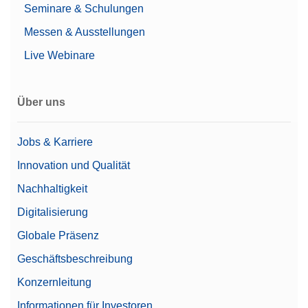
Dokumentation
Seminare & Schulungen
Automatische
Wägeperipheriegeräte
Dokumentation
Messen & Ausstellungen
(Konformität gemäß
Dokumentationsmöglichkeiten
Live Webinare
21 CFR Part 11)
Zubehör und Verbrauchsmaterial für Excellence-
Drucker
Refraktometer
Grundlegende
Über uns
elektronische
Dokumentation
Jobs & Karriere
Waagengröße (Höhe)
99 mm
Innovation und Qualität
Intern/proFACT
Justierung
Nachhaltigkeit
Advanced
Digitalisierung
Benutzerverwaltung/Audit
Ja
Trail
Globale Präsenz
Geschäftsbeschreibung
Einschwingzeit
0,8 s
Konzernleitung
Bluetooth (optional)
Ethernet (LAN)
Informationen für Investoren