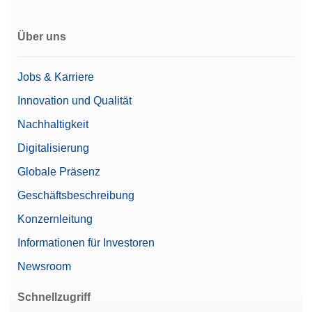
Alpha (Feinbereich)
0,00408248 g
Über uns
Benutzerverwaltung
Nivellierhilfe
Jobs & Karriere
Leistungsmerkmale
Passwort-Schutz
Unterstützt 21 CFR Part 11
Innovation und Qualität
(LabX-kompatibel)
Nachhaltigkeit
Batteriebetrieb
Nein
Digitalisierung
Automatische
Globale Präsenz
Dokumentation (Konformität
Geschäftsbeschreibung
gemäß 21 CFR Part 11)
Dokumentationsmöglichkeiten
Drucker
Konzernleitung
Grundlegende elektronische
Dokumentation
Informationen für Investoren
Newsroom
Benutzerverwaltung/Audit
Ja
Trail
Schnellzugriff