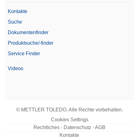
Preis
€€€
Kontakte
Linearität
20 mg
Suche
Familie
Excellence
Dokumentenfinder
Level
Excellence
Produktsuche/-finder
Wägekonformität mit 21 CFR
Service Finder
Ja
Part 11
Videos
Windschutz
Manuell
© METTLER TOLEDO. Alle Rechte vorbehalten.
Cookies Settings
Rechtliches - Datenschutz - AGB
Kontakte