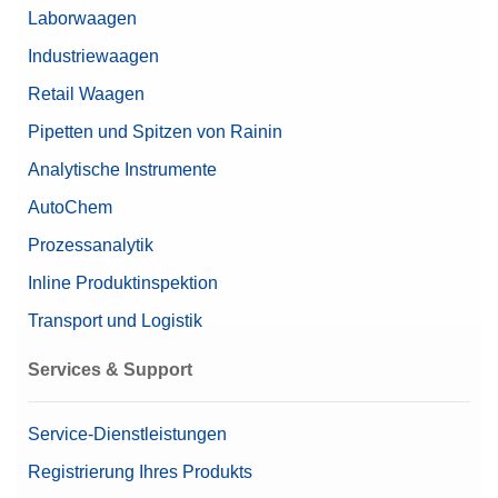
Passwortschutz
Benutzerverwaltung
Laborwaagen
Unbegrenzte Anzahl an
Benutzern
Industriewaagen
Retail Waagen
Eichamtliche Prüfung
Nein
Pipetten und Spitzen von Rainin
Wiederholbarkeit, Nennlast
6 mg
Analytische Instrumente
E1
AutoChem
E2
F1
Prozessanalytik
OIML-Klasse
F2
Inline Produktinspektion
M1
M2
Transport und Logistik
M3
Services & Support
Optionale MC Link 2
Software
Massenkalibrierungssoftware
Service-Dienstleistungen
Gewichtswechsler
Keine
Registrierung Ihres Produkts
Bevorzugtes Modell
Spitzenleistung