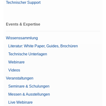
Technischer Support
Datenintegrität
Passwort-Schutz
Protokollverlauf (Basis-
Konformitätsoptionen
Metadaten)
Events & Expertise
Protokollverlauf (Konformität
gemäß 21 CFR Part 11)
Wissenssammlung
Zugelassene Waage
Nein
Literatur: White Paper, Guides, Brochüren
Beta (Feinbereich)
0,0000778 g
Technische Unterlagen
Webinare
Waagenreihe
XPR
Videos
Wiederholbarkeit, typisch
4 mg
Veranstaltungen
Waagenmodell
Präzisionswaage
Seminare & Schulungen
Größe des Terminals
7 Zoll
Messen & Ausstellungen
Live Webinare
Waagschalendurchmesser
220 mm