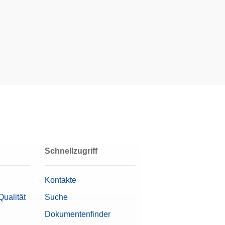
sanalysen,
r zwei Methoden.
Angebot
lässliche
anfordern
Schnellzugriff
bnisse bei
zung ohne
Angebot
Kontakte
ergreifend für
anfordern
Qualität
Suche
Dokumentenfinder