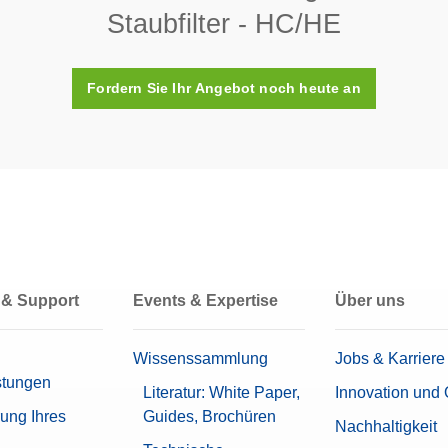
denassistenten zur Auswahl der optimalen Methodenparameter.
Staubfilter - HC/HE
elnummer:
30216101
Fordern Sie Ihr Angebot noch heute an
en-Feuchtebestimmer HE73 (230V)
alogen Moisture Analyzer HE73 überzeugt durch exakte Feuchtegehalt
ktive und unkomplizierte Bedieneigenschaften sowie einen Speicher fü
kompakte und robuste Konstruktion sorgt branchenübergreifend für ver
ng bei den verschiedensten Proben.
elnummer:
30237200
en-Feuchtebestimmer HE53 (230V)
 & Support
Events & Expertise
Über uns
logen Moisture Analyzer HE53 liefert hochpräzise Feuchtegehaltserge
mloser Bedienung und Bildschirmführung, für eine unkomplizierte Nut
Wissenssammlung
Jobs & Karriere
ngsbedarf. Seine kompakte und robuste Konstruktion sorgt branchenüb
stungen
sliche Leistung bei den verschiedensten Proben.
Literatur: White Paper,
Innovation und 
rung Ihres
Guides, Brochüren
elnummer:
30100246
Nachhaltigkeit