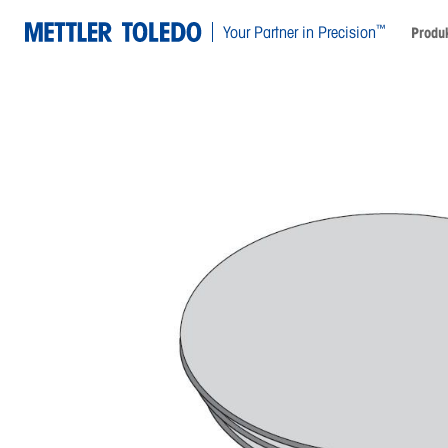
™
Your Partner in Precision
Produ