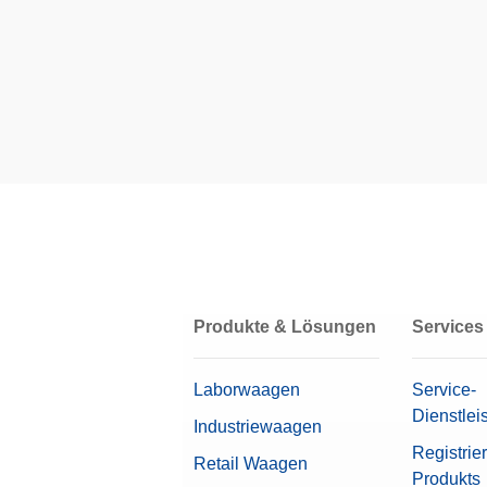
Metho
Artik
Halog
Der H
intera
Seine 
Leistu
Artik
Halog
Produkte & Lösungen
Services
Der Ha
proble
Laborwaagen
Service-
Schulu
Dienstlei
verläs
Industriewaagen
Registrie
Artik
Retail Waagen
Produkts