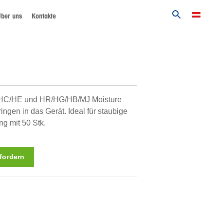
ber uns
Kontakte
ür HC/HE und HR/HG/HB/MJ Moisture
ngen in das Gerät. Ideal für staubige
 mit 50 Stk.
fordern