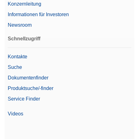
Konzernleitung
Gewicht 100g F2 PL C E
Informationen für Investoren
Einzel-Knopfgewicht der OIML-Klasse F2 mit
Newsroom
Justierkammer in einer Kunststoffbox, inklusive
Kalibrierzertifikat
Schnellzugriff
Artikelnummer:
30406430
Kontakte
Angebot anfordern
Suche
Dokumentenfinder
Produktsuche/-finder
Gewicht 5g F2 PL C E
Service Finder
Einzel-Knopfgewicht der OIML-Klasse F2 in einer
Kunststoffbox, inklusive Kalibrierzertifikat
Videos
Artikelnummer:
30406426
Angebot anfordern