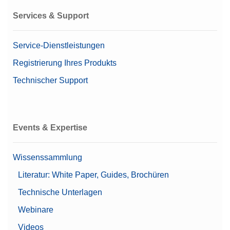
Artikelnummer:
30550615
Services & Support
Angebot anfordern
Service-Dienstleistungen
Registrierung Ihres Produkts
Technischer Support
CPS,100G, 5G, ASTM,1,1,C
CarePac® Klein 100 g/5 g ASTM 1, inklusive
Zubehör zur Handhabung und Reinigung sowie ein
Kalibrierzertifikat
Events & Expertise
Artikelnummer:
11123102
Wissenssammlung
Angebot anfordern
Literatur: White Paper, Guides, Brochüren
Technische Unterlagen
Webinare
Density Kit Standard & Advanced
Videos