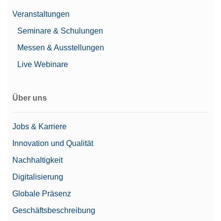
Dichte-Kit zur Bestimmung der Dichte fester
Proben; zur Verwendung mit Advanced- und
Veranstaltungen
Standard-Waagen der Serien MX, MR und MA
Seminare & Schulungen
Artikelnummer:
30706714
Messen & Ausstellungen
Angebot anfordern
Live Webinare
Über uns
Fußpedal
Führen Sie Wägeaufgaben, wie das Öffnen von
Jobs & Karriere
Türen, Tarieren, Nullstellen oder Hinzufügen eines
Innovation und Qualität
Resultats durch Betätigen des Fusspedals durch.
Möglicher Anschluss über USB-A.
Nachhaltigkeit
Artikelnummer:
30312558
Digitalisierung
Globale Präsenz
Angebot anfordern
Geschäftsbeschreibung