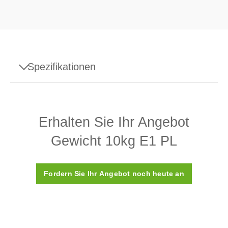
Spezifikationen
Spezifikationen - Gewicht 10kg E1 PL
Erhalten Sie Ihr Angebot
Aufbau
Einteilig (Monobloc)
Gewicht 10kg E1 PL
Dichte ρ
8.000 (±30) kg/m3
Suszeptibilität X
< 0.02
Fordern Sie Ihr Angebot noch heute an
Kalibrierungszertifikat
Nein
Kunststoffbox (wird
Box
mitgeliefert)