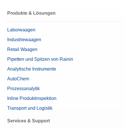
Hochwertiger Stahl,
Material
vakuumgeschmolzen
Produkte & Lösungen
OIML-Klasse
E1
Laborwaagen
Nennwert
10 kg
Industriewaagen
Retail Waagen
Pipetten und Spitzen von Rainin
Analytische Instrumente
AutoChem
Prozessanalytik
Inline Produktinspektion
Transport und Logistik
Services & Support