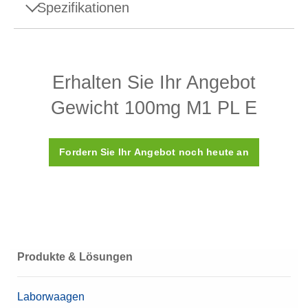
Spezifikationen
Spezifikationen - Gewicht 100mg M1 PL E
Erhalten Sie Ihr Angebot
Aufbau
Plättchen
Gewicht 100mg M1 PL E
Dichte ρ
7.950 (±140) kg/m3
Suszeptibilität X
< 0,8
Fordern Sie Ihr Angebot noch heute an
Kalibrierungszertifikat
Nein
Kunststoffbox (wird
Box
mitgeliefert)
Material
Edelstahl 304
Produkte & Lösungen
OIML-Klasse
M1
Laborwaagen
Nennwert
100 mg