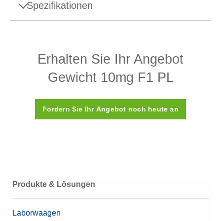
Spezifikationen
Spezifikationen - Gewicht 10mg F1 PL
Erhalten Sie Ihr Angebot
Aufbau
Leiter
Gewicht 10mg F1 PL
Dichte ρ
8.000 (±30) kg/m3
Suszeptibilität X
< 0,2
Fordern Sie Ihr Angebot noch heute an
Kalibrierungszertifikat
Nein
Kunststoffbox (wird
Box
mitgeliefert)
Material
Hochwertiger Stahl
Produkte & Lösungen
OIML-Klasse
F1
Laborwaagen
Nennwert
10 mg