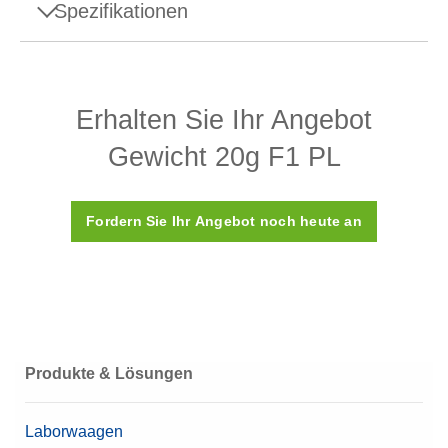
Spezifikationen
Spezifikationen - Gewicht 20g F1 PL
Erhalten Sie Ihr Angebot
Aufbau
Einteilig (Monobloc)
Gewicht 20g F1 PL
Dichte ρ
8000 (± 60) kg/m3
Suszeptibilität X
< 0,2
Fordern Sie Ihr Angebot noch heute an
Kalibrierungszertifikat
Nein
Kunststoffbox (wird
Box
mitgeliefert)
Material
Hochwertiger Stahl
Produkte & Lösungen
OIML-Klasse
F1
Laborwaagen
Nennwert
20 g