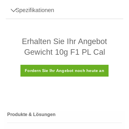
Spezifikationen
Spezifikationen - Gewicht 10g F1 PL Cal
Erhalten Sie Ihr Angebot
Aufbau
Einteilig (Monobloc)
Gewicht 10g F1 PL Cal
Dichte ρ
8000 (± 60) kg/m3
Suszeptibilität X
< 0,2
Fordern Sie Ihr Angebot noch heute an
Kalibrierungszertifikat
Ja
Kunststoffbox (wird
Box
mitgeliefert)
Material
Hochwertiger Stahl
Produkte & Lösungen
OIML-Klasse
F1